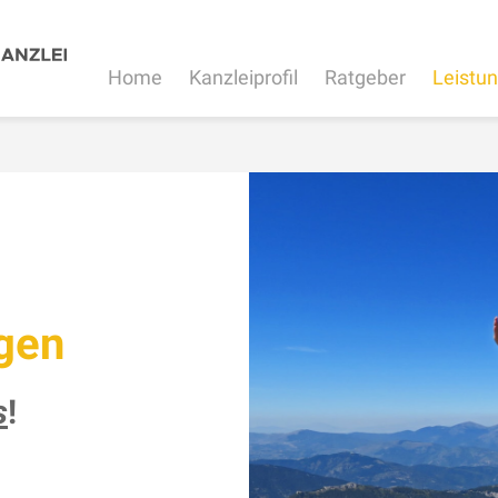
Home
Kanzleiprofil
Ratgeber
Leistu
gen
s
!