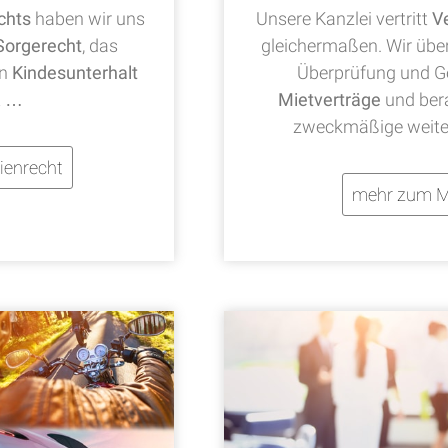
chts
haben wir uns
Unsere Kanzlei vertritt
V
Sorgerecht
, das
gleichermaßen. Wir übe
en
Kindesunterhalt
Überprüfung und Ge
t …
Mietverträge
und bera
zweckmäßige weite
ienrecht
mehr zum M