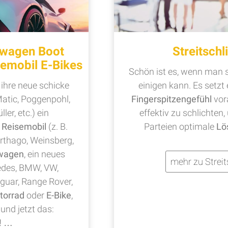
wagen Boot
Streitschl
emobil E-Bikes
Schön ist es, wenn man s
 ihre neue schicke
einigen kann. Es setz
Matic, Poggenpohl,
Fingerspitzengefühl
vor
ller, etc.) ein
effektiv zu schlichten,
,
Reisemobil
(z. B.
Parteien optimale
Lö
arthago, Weinsberg,
wagen
, ein neues
mehr zu Streit
des, BMW, VW,
aguar, Range Rover,
torrad
oder
E-Bike
,
 und jetzt das:
!
…