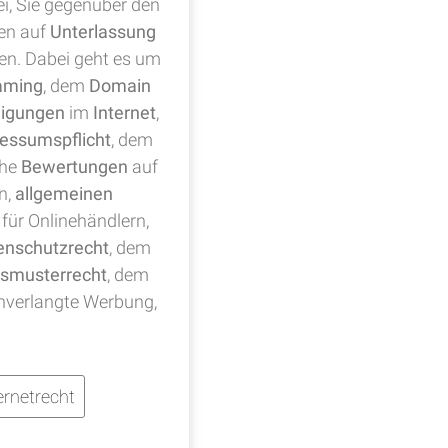
ei, Sie gegenüber den
en auf
Unterlassung
ten. Dabei geht es um
aming
, dem
Domain
digungen
im
Internet
,
essumspflicht
, dem
che
Bewertungen
auf
n,
allgemeinen
für Onlinehändlern,
enschutzrecht
, dem
smusterrecht
, dem
nverlangte Werbung,
rnetrecht