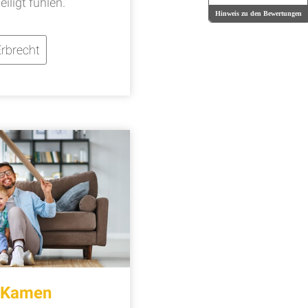
iligt fühlen.
Hinweis zu den Bewertungen
rbrecht
t Kamen