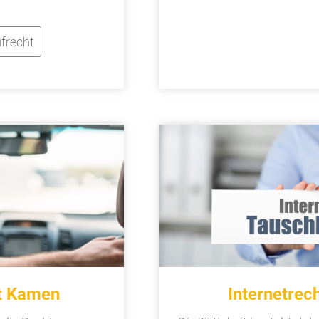
frecht
t Kamen
Internetre