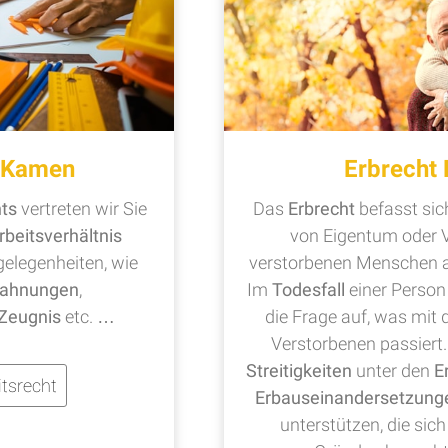
t Kamen
Erbrecht
hts
vertreten wir Sie
Das
Erbrecht
befasst si
rbeitsverhältnis
von Eigentum oder 
legenheiten, wie
verstorbenen Menschen a
ahnungen
,
Im
Todesfall
einer Perso
Zeugnis
etc. …
die Frage auf, was mi
Verstorbenen passiert. 
Streitigkeiten
unter den
E
tsrecht
Erbauseinandersetzung
unterstützen, die si