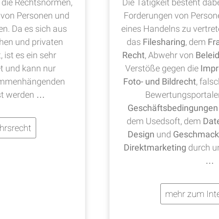
die Rechtsnormen,
Die Tätigkeit besteht dab
 von Personen und
Forderungen von Person
en. Da es sich aus
eines Handelns zu vertre
chen und privaten
das
Filesharing
, dem
Fr
ist es ein sehr
Recht
, Abwehr von
Belei
t und kann nur
Verstöße gegen die
Impr
sammenhängenden
Foto- und Bildrecht
, fals
st werden …
Bewertungsportale
Geschäftsbedingungen
dem Usedsoft, dem
Dat
hrsrecht
Design
und
Geschmack
Direktmarketing
durch u
…
mehr zum Inte