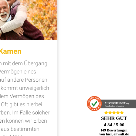
 Kamen
ch mit dem Übergang
Vermögen eines
uf andere Personen.
n kommt unweigerlich
t dem Vermögen des
Oft gibt es hierbei
AUSGEZEICHNET
.org
Kundenbewertungen
rben
. Im Falle solcher
SEHR GUT
en
können wir Erben
4.84
/ 5.00
ch aus bestimmten
149 Bewertungen
von hier, anwalt.de