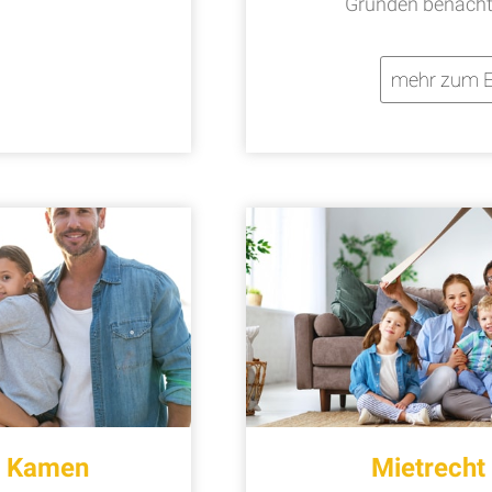
Gründen benachte
mehr zum E
t Kamen
Mietrech