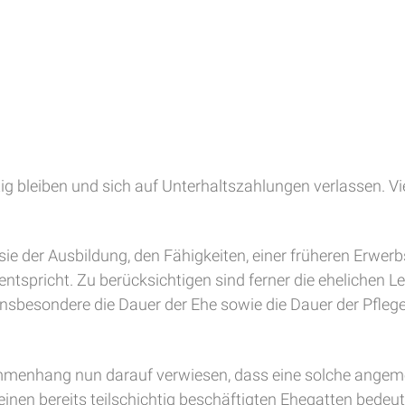
g bleiben und sich auf Unterhaltszahlungen verlassen. Vie
sie der Ausbildung, den Fähigkeiten, einer früheren Erwer
spricht. Zu berücksichtigen sind ferner die ehelichen L
d insbesondere die Dauer der Ehe sowie die Dauer der Pfle
menhang nun darauf verwiesen, dass eine solche angeme
inen bereits teilschichtig beschäftigten Ehegatten bedeut