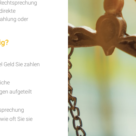
e Rechtsprechung
direkte
zahlung oder
ig?
l Geld Sie zahlen
iche
en aufgeteilt
tsprechung
ie oft Sie sie