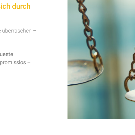
sich durch
ge überraschen –
eueste
promisslos –