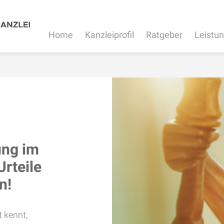
Home
Kanzleiprofil
Ratgeber
Leistu
ung im
Urteile
n!
t kennt,